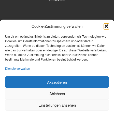
Cookie-Zustimmung verwalten
Um dir ein optimales Erlebnis zu bieten, verwenden wir Technologien wie
Cookies, um Geräteinformationen zu speichern und/oder darauf
zuzugreifen. Wenn du diesen Technologien zustimmst, können wir Daten
Telefon: 06691 9110137 oder 23207
wie das Surfverhalten oder eindeutige IDs auf dieser Website verarbeiten.
Wenn du deine Zustimmung nicht erteilst oder zurückziehst, können
E-Mail: vorstand@stv-treysa.de
bestimmte Merkmale und Funktionen beeinträchtigt werden.
URL: https://stv-treysa.de
Dienste verwalten
Akzeptieren
Ablehnen
© 2026
StV 1925 Treysa e. V.
– Alle Rechte vorbehalten
Präsentiert von
WP
– Entworfen mit dem
Customizr-Theme
Einstellungen ansehen