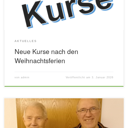
um 17:15 Uhr) in der Schwalmschule in Treysa und mittwochs in
der Hochlandschule in Gilserberg (Beginn auf Anfrage) […]
AKTUELLES
Neue Kurse nach den
Weihnachtsferien
von
admin
Veröffentlicht am
3. Januar 2026
Unser langjähriges Mitglied und Ehrenmitglied Karl-Heinz Ide
(Ziegenhain) konnte am 21. Dezember seinen 90. Geburtstag