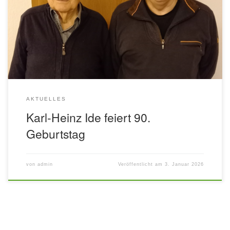
begehen. Dazu gratulierten dem Jubilar vom Vereinsvorstand
Klaus Bock und Siegfried Groß. Karl-Heinz Ide (links) und Klaus
Bock Karl-Heinz Ide trat Anfang April 1952 in den Verein ein, um
die Deutsche Einheitskurzschrift zu erlernen. Schnell übernahm
er erste Vorstandstätigkeiten. […]
AKTUELLES
Karl-Heinz Ide feiert 90.
Geburtstag
von
admin
Veröffentlicht am
3. Januar 2026