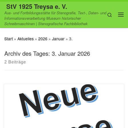
StV 1925 Treysa e. V.
Zum Inhalt springen
Aus- und Fortbildungsstätte für Stenografie, Text-, Daten- und
Search
Informationsverarbeitung Museum historischer
Me
Schreibmaschinen | Stenografische Fachbibliothek
Start
»
Aktuelles
»
2026
»
Januar
»
3.
Archiv des Tages:
3. Januar 2026
2 Beiträge
Beim Stenografenverein 1925 Treysa e. V. beginnen direkt nach
den Weihnachtsferien wieder neue Kurse im 10-Finger-
Tastschreiben und einer Einführung in Office-Anwendungen. Wie
der Verein mitteilt, finden die Kurse dienstags (Beginn: 13. Januar