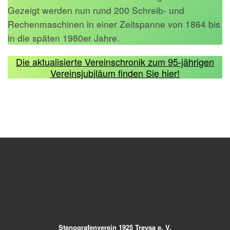
Gezeigt werden nun rund 200 Schreib- und
Rechenmaschinen in einer Zeitspanne von 1864 bis
in die späten 1980er Jahre.
Die aktualisierte Vereinschronik zum 95-jährigen
Vereinsjubiläum finden Sie hier!
Stenografenverein 1925 Treysa e. V.