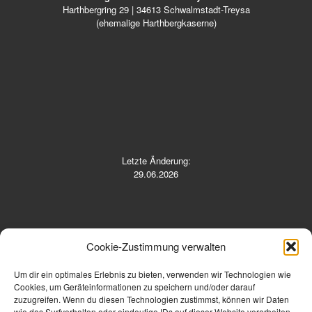
Harthbergring 29 | 34613 Schwalmstadt-Treysa
(ehemalige Harthbergkaserne)
Letzte Änderung:
29.06.2026
Cookie-Zustimmung verwalten
Um dir ein optimales Erlebnis zu bieten, verwenden wir Technologien wie
Cookies, um Geräteinformationen zu speichern und/oder darauf
zuzugreifen. Wenn du diesen Technologien zustimmst, können wir Daten
Telefon: 06691 9110137 oder 23207
wie das Surfverhalten oder eindeutige IDs auf dieser Website verarbeiten.