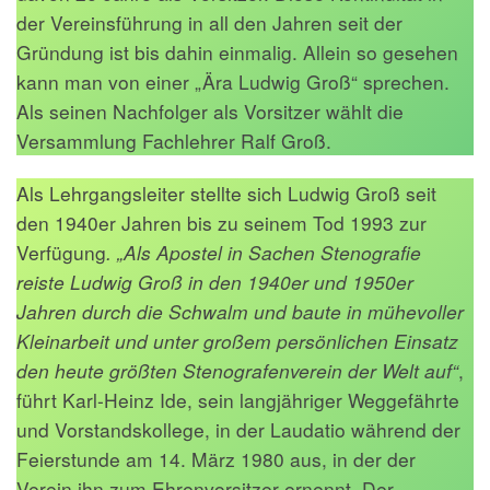
der Vereinsführung in all den Jahren seit der
Gründung ist bis dahin einmalig. Allein so gesehen
kann man von einer „Ära Ludwig Groß“ sprechen.
Als seinen Nachfolger als Vorsitzer wählt die
Versammlung Fachlehrer Ralf Groß.
Als Lehrgangsleiter stellte sich Ludwig Groß seit
den 1940er Jahren bis zu seinem Tod 1993 zur
Verfügung
. „Als Apostel in Sachen Stenografie
reiste Ludwig Groß in den 1940er und 1950er
Jahren durch die Schwalm und baute in mühevoller
Kleinarbeit und unter großem persönlichen Einsatz
den heute größten Stenografenverein der Welt auf“
,
führt Karl-Heinz Ide, sein langjähriger Weggefährte
und Vorstandskollege, in der Laudatio während der
Feierstunde am 14. März 1980 aus, in der der
Verein ihn zum Ehrenvorsitzer ernennt. Der