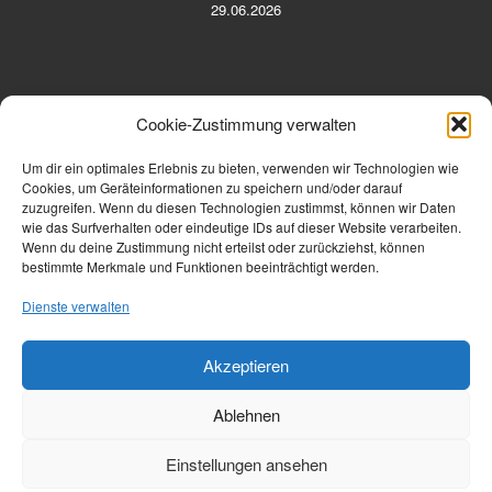
29.06.2026
Cookie-Zustimmung verwalten
Um dir ein optimales Erlebnis zu bieten, verwenden wir Technologien wie
Cookies, um Geräteinformationen zu speichern und/oder darauf
zuzugreifen. Wenn du diesen Technologien zustimmst, können wir Daten
Telefon: 06691 9110137 oder 23207
wie das Surfverhalten oder eindeutige IDs auf dieser Website verarbeiten.
Wenn du deine Zustimmung nicht erteilst oder zurückziehst, können
E-Mail: vorstand@stv-treysa.de
bestimmte Merkmale und Funktionen beeinträchtigt werden.
URL: https://stv-treysa.de
Dienste verwalten
Akzeptieren
Ablehnen
© 2026
StV 1925 Treysa e. V.
– Alle Rechte vorbehalten
Präsentiert von
WP
– Entworfen mit dem
Customizr-Theme
Einstellungen ansehen