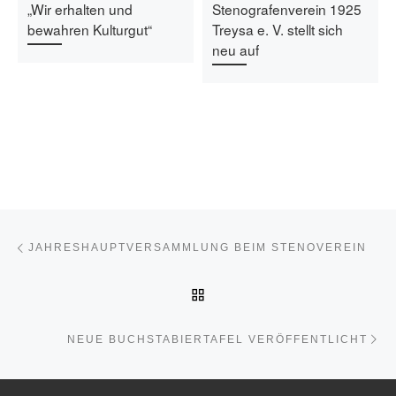
„Wir erhalten und
Stenografenverein 1925
bewahren Kulturgut“
Treysa e. V. stellt sich
neu auf
Beitragsnavigation
Vorheriger Beitrag
JAHRESHAUPTVERSAMMLUNG BEIM STENOVEREIN
ZURÜCK ZUR BEITRAGSL
Nä
NEUE BUCHSTABIERTAFEL VERÖFFENTLICHT