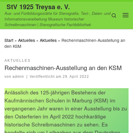
StV 1925 Treysa e. V.
Zum Inhalt springen
Aus- und Fortbildungsstätte für Stenografie, Text-, Daten- und
Search
Informationsverarbeitung Museum historischer
Me
Schreibmaschinen | Stenografische Fachbibliothek
Start
»
Aktuelles
»
Aktuelles
»
Rechenmaschinen-Ausstellung an
den KSM
AKTUELLES
Rechenmaschinen-Ausstellung an den KSM
von
admin
|
Veröffentlicht am
29. April 2022
Anlässlich des 125-jährigen Bestehens der
Kaufmännischen Schulen in Marburg (KSM) im
vergangenen Jahr waren in einer Ausstellung bis zu
den Osterferien im April 2022 hochkarätige
historische Schreibmaschinen zu sehen. Es
handelte sich um Leihgaben aus dem Deutschen