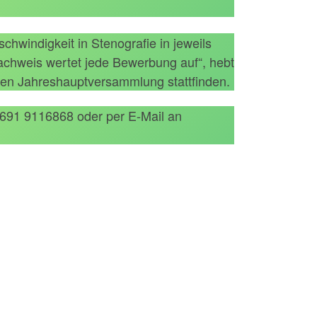
hwindigkeit in Stenografie in jeweils
nachweis wertet jede Bewerbung auf“, hebt
ten Jahreshauptversammlung stattfinden.
6691 9116868 oder per E-Mail an