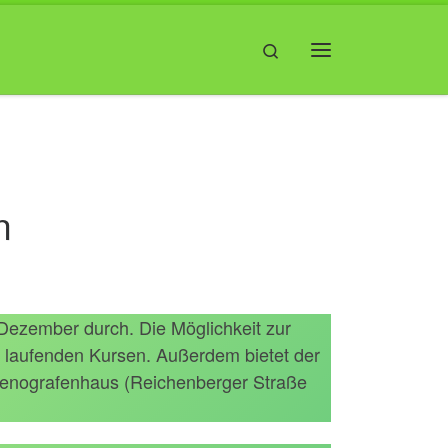
Search
Menü
n
 Dezember durch. Die Möglichkeit zur
n laufenden Kursen. Außerdem bietet der
Stenografenhaus (Reichenberger Straße