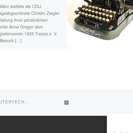
März stattete die CDU-
agsabgeordnete Christin Ziegler
leitung ihrer persönlichen
entin Anna Gregor dem
grafenverein 1925 Treysa e. V.
 Besuch […]
ZURÜCK ZUR BEITRAGSL
STENOGRAFENVEREIN INVESTIERT IN NEUE COMPUTERTECHNIK