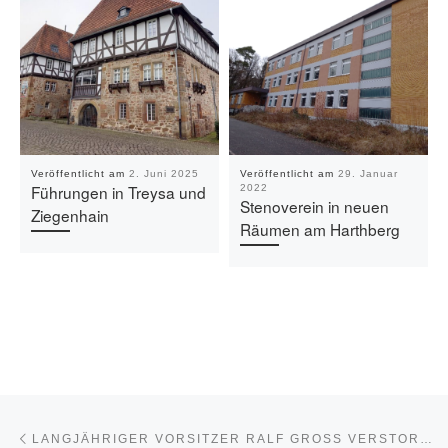
Veröffentlicht am
2. Juni 2025
Veröffentlicht am
29. Januar
Führungen in Treysa und
2022
Stenoverein in neuen
Ziegenhain
Räumen am Harthberg
Beitragsnavigation
Vorheriger Beitrag
LANGJÄHRIGER VORSITZER RALF GROSS VERSTORBEN