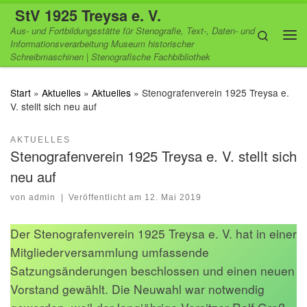
StV 1925 Treysa e. V.
Zum Inhalt springen
Aus- und Fortbildungsstätte für Stenografie, Text-, Daten- und
Search
Informationsverarbeitung Museum historischer
Me
Schreibmaschinen | Stenografische Fachbibliothek
Start
»
Aktuelles
»
Aktuelles
»
Stenografenverein 1925 Treysa e.
V. stellt sich neu auf
AKTUELLES
Stenografenverein 1925 Treysa e. V. stellt sich
neu auf
von
admin
|
Veröffentlicht am
12. Mai 2019
Der Stenografenverein 1925 Treysa e. V. hat in einer
Mitgliederversammlung umfassende
Satzungsänderungen beschlossen und einen neuen
Vorstand gewählt. Die Neuwahl war notwendig