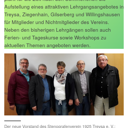
Aufstellung eines attraktiven Lehrgangsangebotes in
Treysa, Ziegenhain, Gilserberg und Willingshausen
für Mitglieder und Nichtmitglieder des Vereins.
Neben den bisherigen Lehrgängen sollen auch
Ferien- und Tageskurse sowie Workshops zu
aktuellen Themen angeboten werden.
Der neue Vorstand des Stenografenverein 1925 Treysa e. V.: