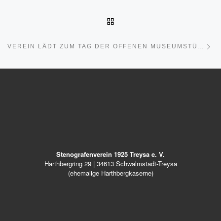
ZURÜCK ZUR BEITRAGSL
Nä
VEREIN LÄDT ZUM TAG DER OFFENEN MUSEUMSTÜR EIN
Stenografenverein 1925 Treysa e. V.
Harthbergring 29 | 34613 Schwalmstadt-Treysa
(ehemalige Harthbergkaserne)