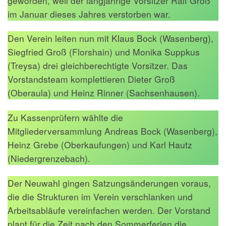
geworden, weil der langjährige Vorsitzer Ralf Groß
im Januar dieses Jahres verstorben war.
Den Verein leiten nun mit Klaus Bock (Wasenberg),
Siegfried Groß (Florshain) und Monika Suppkus
(Treysa) drei gleichberechtigte Vorsitzer. Das
Vorstandsteam komplettieren Dieter Groß
(Oberaula) und Heinz Rinner (Sachsenhausen).
Zu Kassenprüfern wählte die
Mitgliederversammlung Andreas Bock (Wasenberg),
Heinz Grebe (Oberkaufungen) und Karl Hautz
(Niedergrenzebach).
Der Neuwahl gingen Satzungsänderungen voraus,
die die Strukturen im Verein verschlanken und
Arbeitsabläufe vereinfachen werden. Der Vorstand
plant für die Zeit nach den Sommerferien die