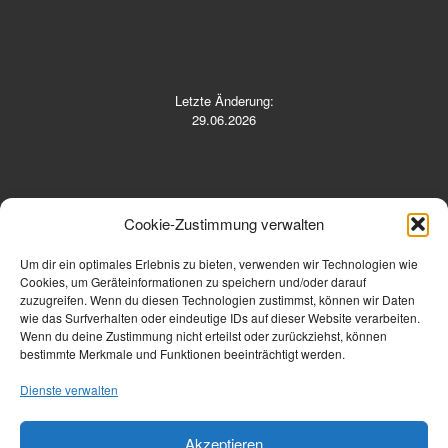
Letzte Änderung:
29.06.2026
Cookie-Zustimmung verwalten
Um dir ein optimales Erlebnis zu bieten, verwenden wir Technologien wie
Cookies, um Geräteinformationen zu speichern und/oder darauf
zuzugreifen. Wenn du diesen Technologien zustimmst, können wir Daten
Telefon: 06691 9110137 oder 23207
wie das Surfverhalten oder eindeutige IDs auf dieser Website verarbeiten.
Wenn du deine Zustimmung nicht erteilst oder zurückziehst, können
E-Mail: vorstand@stv-treysa.de
bestimmte Merkmale und Funktionen beeinträchtigt werden.
URL: https://stv-treysa.de
Dienste verwalten
Akzeptieren