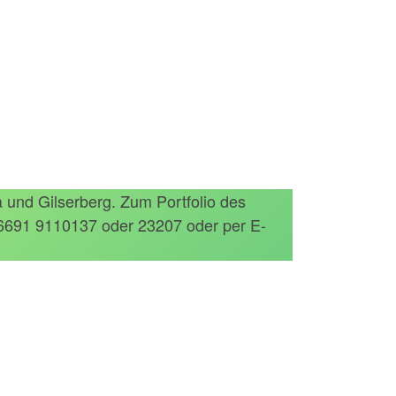
und Gilserberg. Zum Portfolio des
06691 9110137 oder 23207 oder per E-