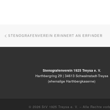
Beitragsnavigation
Vorheriger Beitrag
STENOGRAFENVEREIN ERINNERT AN ERFINDER
Stenografenverein 1925 Treysa e. V.
Harthbergring 29 | 34613 Schwalmstadt-Treysa
(ehemalige Harthbergkaserne)
© 2026
StV 1925 Treysa e. V.
– Alle Rechte vorb