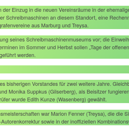
 der Einzug in die neuen Vereinsräume in der ehemalig
er Schreibmaschinen an diesem Standort, eine Rechen
ografenvereine aus Marburg und Treysa.
ßerung seines Schreibmaschinenmuseums vor; die Einwei
 Terminen im Sommer und Herbst sollen „Tage der offene
geführt werden.
es bisherigen Vorstandes für zwei weitere Jahre. Gleich
und Monika Suppkus (Gilserberg), als Beisitzer fungier
prüfer wurde Edith Kunze (Wasenberg) gewählt.
nsmeisterschaften war Marion Fenner (Treysa), die die S
Autorenkorrektur sowie in der inoffiziellen Kombination