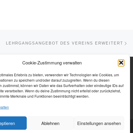
Nä
ISTE
LEHRGANGSANGEBOT DES VEREINS ERWEITERT
Cookie-Zustimmung verwalten
ptimales Erlebnis zu bieten, verwenden wir Technologien wie Cookies, um
mationen zu speichern und/oder darauf zuzugreifen. Wenn du diesen
Telefon: 06691 9110137 oder 23207
 zustimmst, können wir Daten wie das Surfverhalten oder eindeutige IDs auf
te verarbeiten. Wenn du deine Zustimmung nicht erteilst oder zurückziehst,
E-Mail: vorstand@stv-treysa.de
immte Merkmale und Funktionen beeinträchtigt werden.
URL: https://stv-treysa.de
walten
eptieren
Ablehnen
Einstellungen ansehen