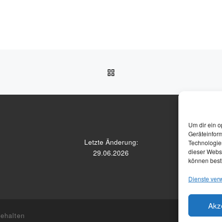
ZURÜCK ZUR BEITRAGSL
Um dir ein o
Geräteinfor
Letzte Änderung:
Technologien
dieser Websi
29.06.2026
können best
Dienste ver
Akz
ehalten