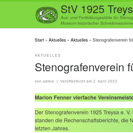
StV 1925 Treys
Zum Inhalt springen
Aus- und Fortbildungsstätte für Stenog
Museum historischer Schreibmaschinen
Start
»
Aktuelles
»
Aktuelles
»
Stenografenverein fü
AKTUELLES
Stenografenverein f
von
admin
|
Veröffentlicht am
2. April 2023
Marion Fenner vierfache Vereinsmeiste
Der Stenografenverein 1925 Treysa e. V.
standen die Rechenschaftsberichte, die
letzten Jahres.