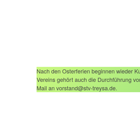
Nach den Osterferien beginnen wieder Ku
Vereins gehört auch die Durchführung v
Mail an vorstand@stv-treysa.de.