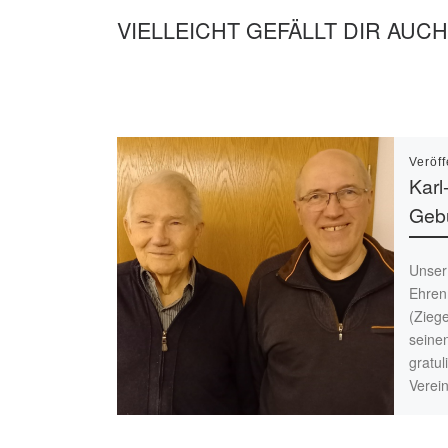
VIELLEICHT GEFÄLLT DIR AUCH
Veröff
Karl
Gebu
Unser 
Ehrenm
(Zieg
seine
gratul
Verei